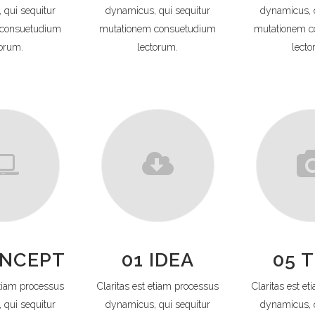
 qui sequitur
dynamicus, qui sequitur
dynamicus, q
 consuetudium
mutationem consuetudium
mutationem c
torum.
lectorum.
lecto
ONCEPT
01 IDEA
05 
etiam processus
Claritas est etiam processus
Claritas est e
 qui sequitur
dynamicus, qui sequitur
dynamicus, q