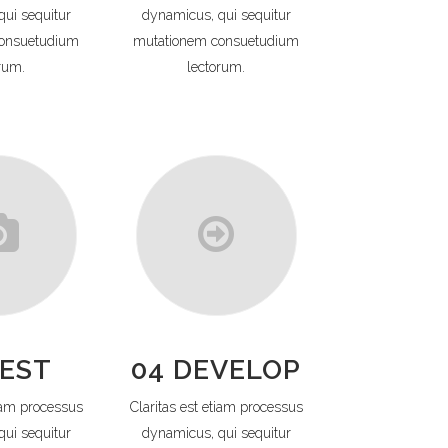
ui sequitur
dynamicus, qui sequitur
onsuetudium
mutationem consuetudium
rum.
lectorum.
TEST
04 DEVELOP
tiam processus
Claritas est etiam processus
ui sequitur
dynamicus, qui sequitur