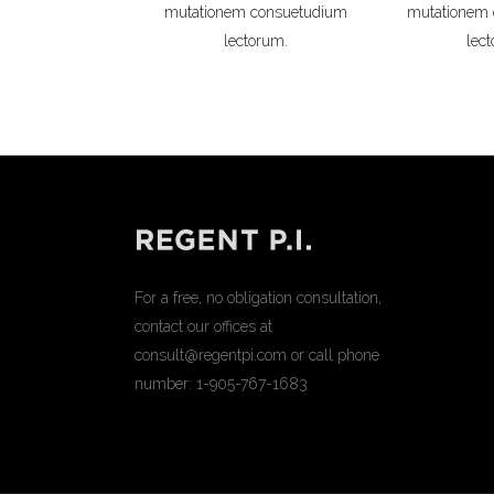
mutationem consuetudium
mutationem
lectorum.
lec
For a free, no obligation consultation,
contact our offices at
consult@regentpi.com or call phone
number:
1-905-767-1683
can apple juice increase penis size
can
cbd gummies cause mouth sores
cbd
and cbn gummies for sleep
do regan cbd