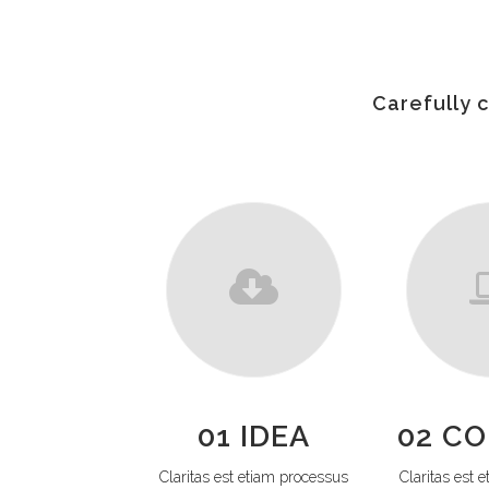
Carefully 
01 IDEA
02 C
Claritas est etiam processus
Claritas est 