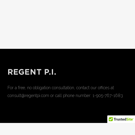
For a free, no obligation consultation, contact our offices at
consult@regentpi.com or call phone number:
1-905-767-1683
can apple juice increase penis size
can cbd gummies cause
mouth sores
cbd and cbn gummies for sleep
do regan cbd
gummies work
effects of 25 mg cbd gummies
erect man pill