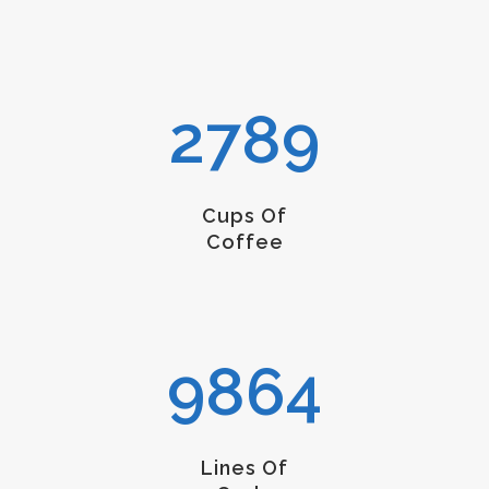
2789
Cups Of
Coffee
9864
Lines Of